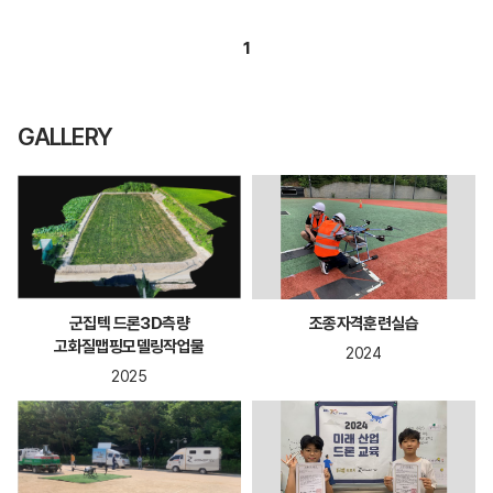
1
GALLERY
군집텍 드론3D측량
조종자격훈련실습
고화질맵핑모델링작업물
2024
2025