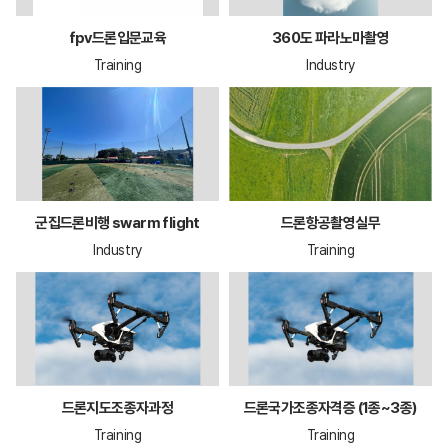
fpv드론입문교육
360도 파라노마촬영
Training
Industry
군집드론비행 swarm flight
드론항공촬영실무
Industry
Training
드론지도조종자과정
드론국가조종자격증 (1종~3종)
Training
Training