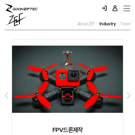
About ZEF
Industry
Team
FPV드론제작