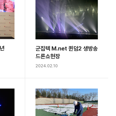
주년
군집텍 M.net 퀸덤2 생방송
드론쇼현장
2024.02.10