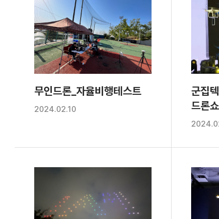
무인드론_자율비행테스트
군집텍
드론쇼
2024.02.10
2024.0